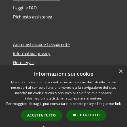
Leggi le FAQ
Richiesta assistenza
Amministrazione trasparente
Informativa privacy
Note legali
×
Dichiarazione di accessibilità
Informazioni sui cookie
Questo sito web utilizza cookie tecnici e assimilati strettamente
necessari al corretto funzionamento e alla navigazione del sito,
nonché un cookie tecnico analitico al solo fine di elaborare
informazioni statistiche, aggregate e anonime.
RSS
Copyright © 2026 • Comune di
Per maggiori dettagli, può consultare la cookie policy al seguente
link
Accessibilità
Nave • Powered by
Privacy
Municipium
Accesso
•
RIFIUTA TUTTO
ACCETTA TUTTO
Cookie
redazione