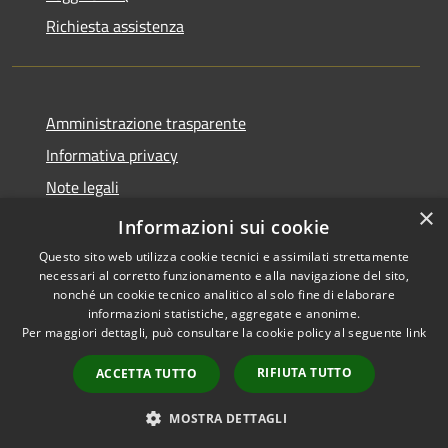
Richiesta assistenza
Amministrazione trasparente
Informativa privacy
Note legali
×
Dichiarazione di accessibilità
Informazioni sui cookie
Questo sito web utilizza cookie tecnici e assimilati strettamente
necessari al corretto funzionamento e alla navigazione del sito,
nonché un cookie tecnico analitico al solo fine di elaborare
informazioni statistiche, aggregate e anonime.
RSS
Copyright © 2026 • Comune di
Per maggiori dettagli, può consultare la cookie policy al seguente
link
Accessibilità
Nave • Powered by
Privacy
Municipium
Accesso
•
RIFIUTA TUTTO
ACCETTA TUTTO
Cookie
redazione
Mappa del sito
MOSTRA DETTAGLI