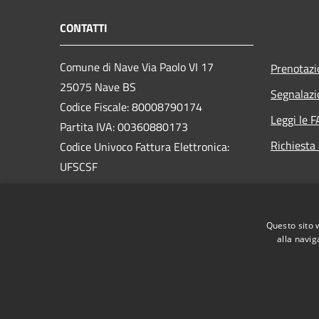
CONTATTI
Comune di Nave Via Paolo VI 17
Prenotaz
25075 Nave BS
Segnalazi
Codice Fiscale: 80008790174
Leggi le 
Partita IVA: 00360880173
Richiesta
Codice Univoco Fattura Elettronica:
UFSCSF
PEC:
protocollo@pec.comune.nave.bs.it
Questo sito 
Centralino Unico: +39 030 2537411
alla navig