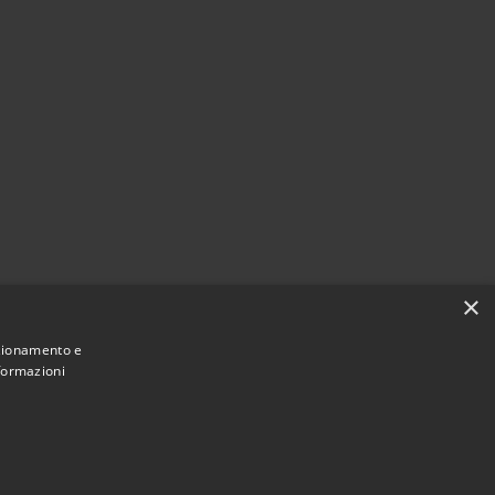
×
nzionamento e
nformazioni