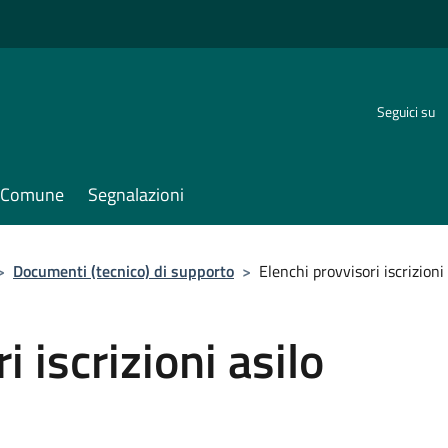
Seguici su
il Comune
Segnalazioni
>
Documenti (tecnico) di supporto
>
Elenchi provvisori iscrizion
i iscrizioni asilo