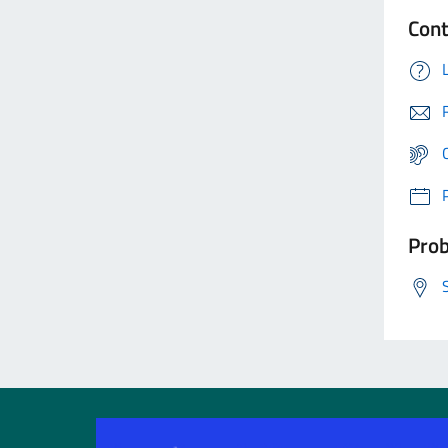
Cont
Prob