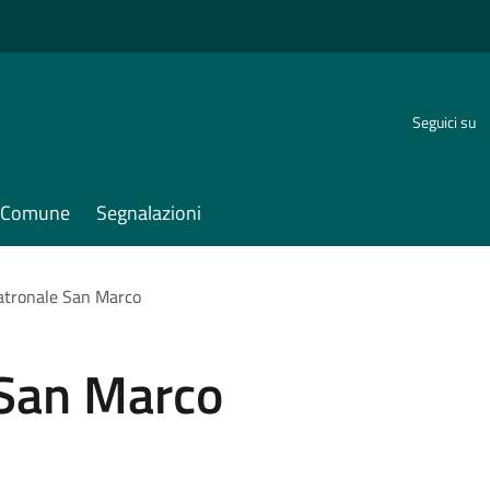
Seguici su
il Comune
Segnalazioni
atronale San Marco
 San Marco