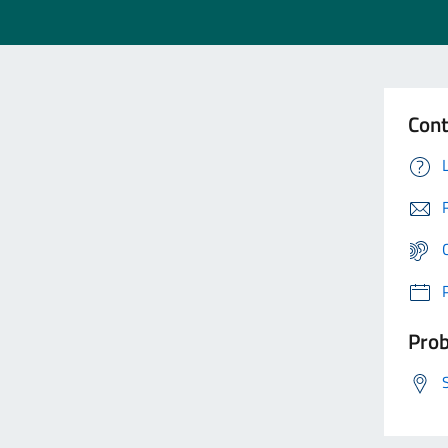
Cont
Prob