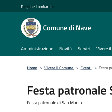
Salta al contenuto principale
Regione Lombardia
Comune di Nave
Amministrazione
Novità
Servizi
Vivere 
Home
>
Vivere il Comune
>
Eventi
>
Festa p
Festa patronale
Festa patronale di San Marco