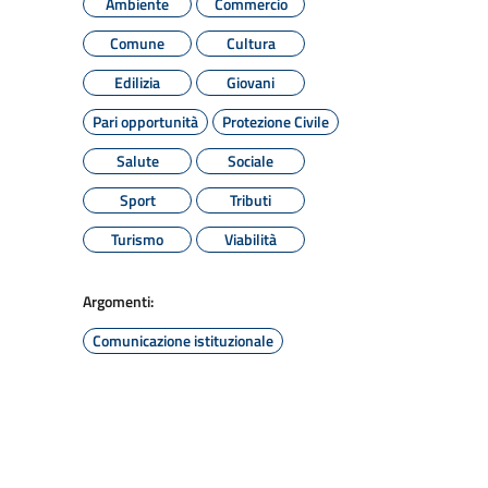
Ambiente
Commercio
Comune
Cultura
Edilizia
Giovani
Pari opportunità
Protezione Civile
Salute
Sociale
Sport
Tributi
Turismo
Viabilità
Argomenti:
Comunicazione istituzionale