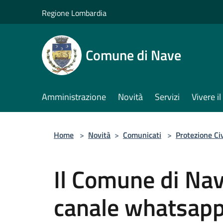
Salta al contenuto principale
Regione Lombardia
Comune di Nave
Amministrazione
Novità
Servizi
Vivere 
Home
>
Novità
>
Comunicati
>
Protezione Civ
Il Comune di Nave
canale whatsap