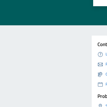
Cont
Prob