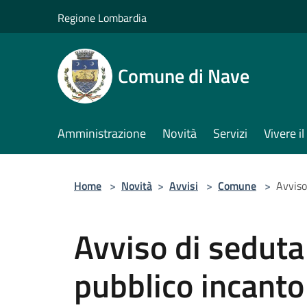
Salta al contenuto principale
Regione Lombardia
Comune di Nave
Amministrazione
Novità
Servizi
Vivere 
Home
>
Novità
>
Avvisi
>
Comune
>
Avviso
Avviso di seduta
pubblico incanto 