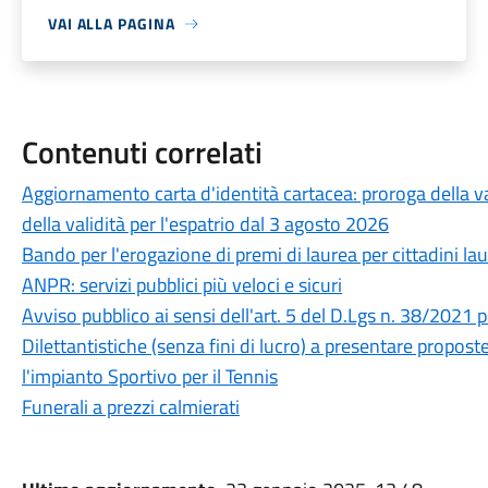
VAI ALLA PAGINA
Contenuti correlati
Aggiornamento carta d'identità cartacea: proroga della val
della validità per l'espatrio dal 3 agosto 2026
Bando per l'erogazione di premi di laurea per cittadini la
ANPR: servizi pubblici più veloci e sicuri
Avviso pubblico ai sensi dell'art. 5 del D.Lgs n. 38/2021 
Dilettantistiche (senza fini di lucro) a presentare proposte
l'impianto Sportivo per il Tennis
Funerali a prezzi calmierati