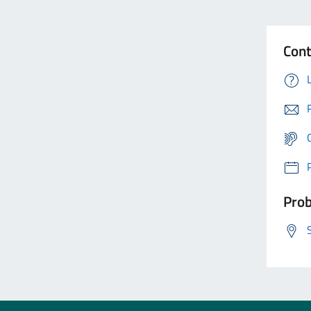
Cont
Prob