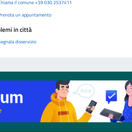
Chiama il comune +39 030 2537411
Prenota un appuntamento
lemi in città
Segnala disservizio