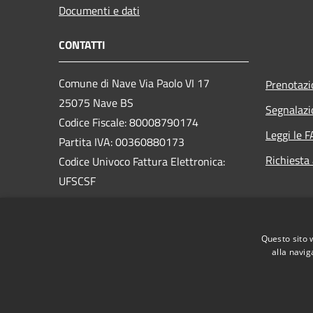
Documenti e dati
CONTATTI
Comune di Nave Via Paolo VI 17
Prenotaz
25075 Nave BS
Segnalazi
Codice Fiscale: 80008790174
Leggi le 
Partita IVA: 00360880173
Richiesta
Codice Univoco Fattura Elettronica:
UFSCSF
PEC:
protocollo@pec.comune.nave.bs.it
Questo sito 
Centralino Unico: +39 030 2537411
alla navig