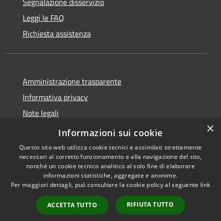
Segnalazione disservizio
Leggi le FAQ
Richiesta assistenza
Amministrazione trasparente
Informativa privacy
Note legali
×
Dichiarazione di accessibilità
Informazioni sui cookie
Questo sito web utilizza cookie tecnici e assimilati strettamente
necessari al corretto funzionamento e alla navigazione del sito,
nonché un cookie tecnico analitico al solo fine di elaborare
informazioni statistiche, aggregate e anonime.
RSS
Copyright © 2026 • Comune di
Per maggiori dettagli, può consultare la cookie policy al seguente
link
Accessibilità
Nave • Powered by
Privacy
Municipium
Accesso
•
RIFIUTA TUTTO
ACCETTA TUTTO
Cookie
redazione