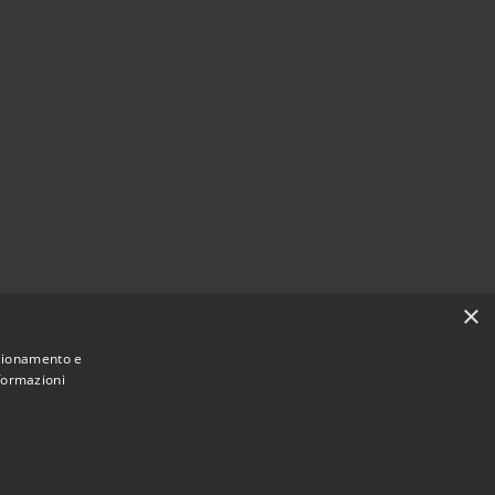
×
nzionamento e
nformazioni