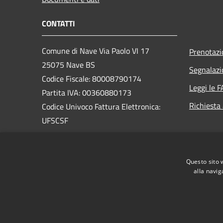
CONTATTI
Comune di Nave Via Paolo VI 17
Prenotaz
25075 Nave BS
Segnalazi
Codice Fiscale: 80008790174
Leggi le 
Partita IVA: 00360880173
Richiesta
Codice Univoco Fattura Elettronica:
UFSCSF
PEC:
protocollo@pec.comune.nave.bs.it
Questo sito 
Centralino Unico: +39 030 2537411
alla navig