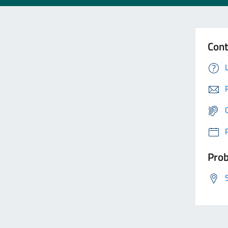
Cont
Prob