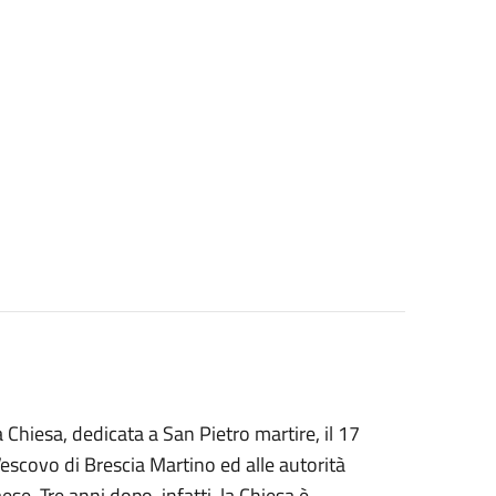
a Chiesa, dedicata a San Pietro martire, il 17
escovo di Brescia Martino ed alle autorità
ese. Tre anni dopo, infatti, la Chiesa è