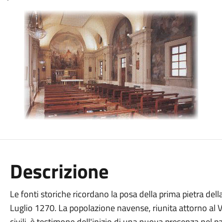
Descrizione
Le fonti storiche ricordano la posa della prima pietra dell
Luglio 1270. La popolazione navense, riunita attorno al V
civili, è testimone dell'inizio di una nuova presenza nel pa