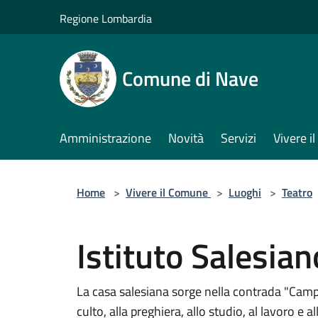
Salta al contenuto principale
Regione Lombardia
Comune di Nave
Amministrazione
Novità
Servizi
Vivere 
Home
>
Vivere il Comune
>
Luoghi
>
Teatro
Istituto Salesian
La casa salesiana sorge nella contrada "Campani
culto, alla preghiera, allo studio, al lavoro e a